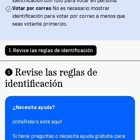
Registration
identificación con foto para votar en persona.
Write
Votar por correo
No es necesario mostrar
3
letters
identificación para votar por correo a menos que
Vote
with
seas votante primerizo.
VoteRiders!
Make
a
RSVP
1. Revise las reglas de identificación
NOW
Plan
to
Revise las reglas de
Vote
1
identificación
Do
you
¿Necesita ayuda?
need
an
ID
¡VoteRiders está aquí!
to
vote?
Si tiene preguntas o necesita ayuda gratuita para