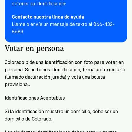
VoteRiders
obtener su identificación:
is
here
Contacte nuestra línea de ayuda
to
Llame o envíe un mensaje de texto al 866-432-
help!
8683
GET
Votar en persona
FREE
HELP
Colorado pide una identificación con foto para votar en
persona. Si no tienes identificación, firma un formulario
(llamado declaración jurada) y vota una boleta
provisional.
Identificaciones Aceptables
Si la identificación muestra un domicilio, debe ser un
domicilio de Colorado.