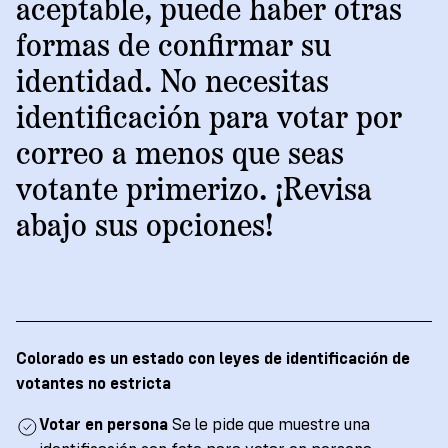
→
Other
aceptable, puede haber otras
Volunteer
Policy
State's
Ways
Ways
formas de confirmar su
Brief:
VoteRiders
Rules
to
to
Strategic
identidad. No necesitas
Documentary
Get
Give
SAVE
Plan
Give
Proof
Act
identificación para votar por
For
an
2026-
of
2028
Volunteer
ID
correo a menos que seas
Organizations
Citizenship
to
Student
votante primerizo. ¡Revisa
READ
Vote
Partner
English
NOW
/
Español
abajo sus opciones!
2
With
VoteRiders
Register
Impact
Us
Report
Order
2025
Register
Voter
to
ID
READ
Colorado es un estado con leyes de identificación de
Vote
Information
NOW
votantes no estricta
Check
Cards
Your
Votar en persona
Se le pide que muestre una