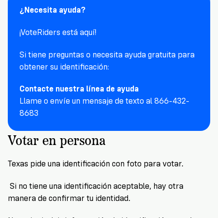
VoteRiders
¿Necesita ayuda?
is
here
¡VoteRiders está aquí!
to
help!
Si tiene preguntas o necesita ayuda gratuita para
obtener su identificación:
GET
FREE
HELP
Contacte nuestra línea de ayuda
Llame o envíe un mensaje de texto al 866-432-
8683
Votar en persona
Texas
pide una identificación con foto para votar.
Si no tiene una identificación aceptable, hay otra
manera de confirmar tu identidad.