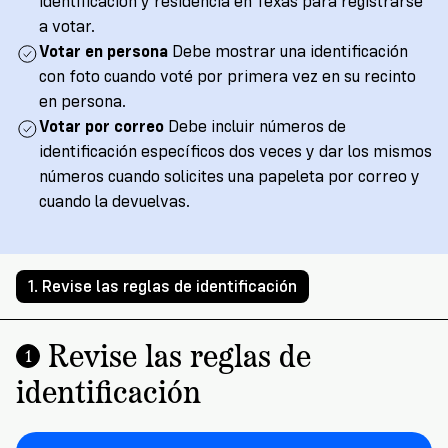
Registration
identificación y residencia en Texas para registrarse
Write
a votar.
3
letters
Votar en persona
Debe mostrar una identificación
Vote
with
con foto cuando voté por primera vez en su recinto
VoteRiders!
en persona.
Make
Votar por correo
Debe incluir números de
a
RSVP
identificación específicos dos veces y dar los mismos
NOW
Plan
números cuando solicites una papeleta por correo y
to
cuando la devuelvas.
Vote
1. Revise las reglas de identificación
Do
you
Revise las reglas de
need
1
an
identificación
ID
to
vote?