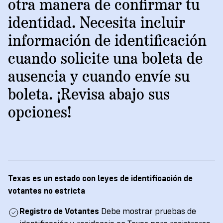
→
Other
otra manera de confirmar tu
Volunteer
Policy
State's
Ways
Ways
identidad. Necesita incluir
Brief:
VoteRiders
Rules
to
to
Strategic
información de identificación
Documentary
Get
Give
SAVE
Plan
Give
Proof
Act
cuando solicite una boleta de
For
an
2026-
of
2028
Volunteer
ID
ausencia y cuando envíe su
Organizations
Citizenship
to
Student
boleta. ¡Revisa abajo sus
READ
Vote
Partner
English
NOW
/
Español
opciones!
2
With
VoteRiders
Register
Impact
Us
Report
Order
2025
Register
Voter
to
ID
READ
Texas es un estado con leyes de identificación de
Vote
Information
NOW
votantes no estricta
Check
Cards
Your
Registro de Votantes
Debe mostrar pruebas de