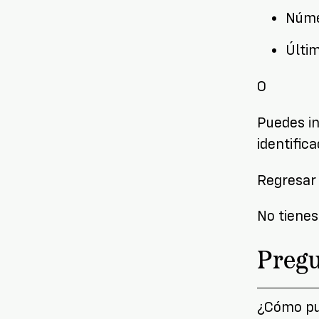
Núme
Últim
O
Puedes in
identific
Regresar 
No tienes
Pregu
¿Cómo pue