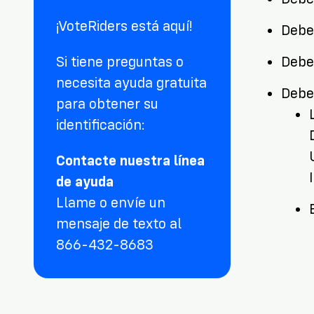
¡VoteRiders está aquí!
Debe 
Debe 
Si tiene preguntas o
necesita ayuda gratuita
Debe
para obtener su
identificación:
Contacte nuestra línea
de ayuda
Llame o envíe un
mensaje de texto al
866-432-8683